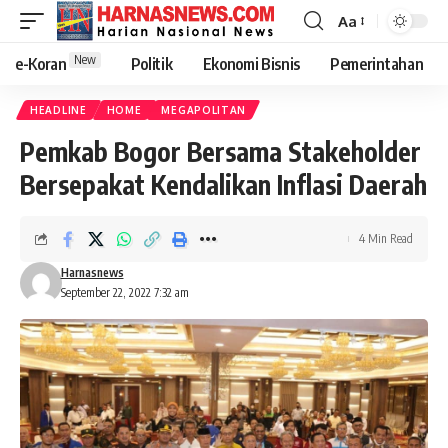
Aa
New
e-Koran
Politik
Ekonomi Bisnis
Pemerintahan
HEADLINE
HOME
MEGAPOLITAN
Pemkab Bogor Bersama Stakeholder
Bersepakat Kendalikan Inflasi Daerah
4 Min Read
Harnasnews
September 22, 2022 7:32 am