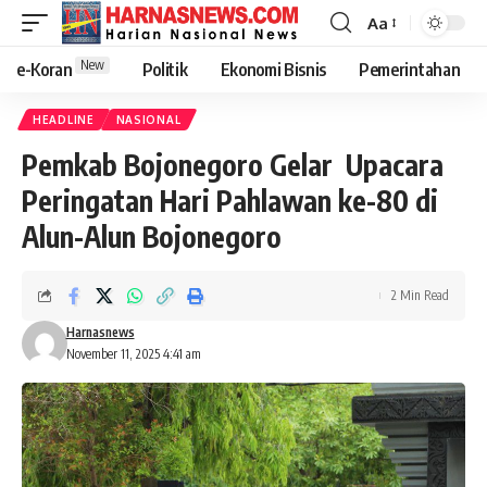
Aa
New
e-Koran
Politik
Ekonomi Bisnis
Pemerintahan
HEADLINE
NASIONAL
Pemkab Bojonegoro Gelar Upacara
Peringatan Hari Pahlawan ke-80 di
Alun-Alun Bojonegoro
2 Min Read
Harnasnews
November 11, 2025 4:41 am