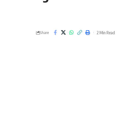
2 Min Read
Share