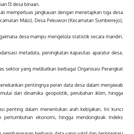
ian 13 desa binaan.
ali memperluas jangkauan dengan menetapkan tiga desa
Kecamatan Malo), Desa Pekuwon (Kecamatan Sumberrejo),
bagaimana desa mampu mengelola statistik secara mandiri,
.
risasi metadata, peningkatan kapasitas aparatur desa,
ntas sektor yang melibatkan berbagai Organisasi Perangkat
 menekankan pentingnya peran data desa dalam menjawab
ulai dari dinamika geopolitik, perubahan iklim, hingga
si penting dalam menentukan arah kebijakan. Ini kunci
n pertumbuhan ekonomi, hingga mendongkrak Indeks
 pembangunan berbasis data yang valid dan terintegrasi