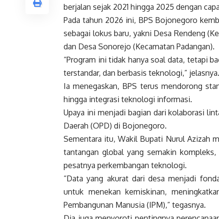
berjalan sejak 2021 hingga 2025 dengan capa
Pada tahun 2026 ini, BPS Bojonegoro kemb
sebagai lokus baru, yakni Desa Rendeng (
dan Desa Sonorejo (Kecamatan Padangan).
“Program ini tidak hanya soal data, tetapi 
terstandar, dan berbasis teknologi,” jelasnya
Ia menegaskan, BPS terus mendorong standa
hingga integrasi teknologi informasi.
Upaya ini menjadi bagian dari kolaborasi li
Daerah (OPD) di Bojonegoro.
Sementara itu, Wakil Bupati Nurul Azizah
tantangan global yang semakin kompleks, m
pesatnya perkembangan teknologi.
“Data yang akurat dari desa menjadi fonda
untuk menekan kemiskinan, meningkatka
Pembangunan Manusia (IPM),” tegasnya.
Dia juga menyoroti pentingnya perencanaan