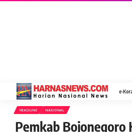
e-Kor
HEADLINE
NASIONAL
Pemkab Bojonegoro