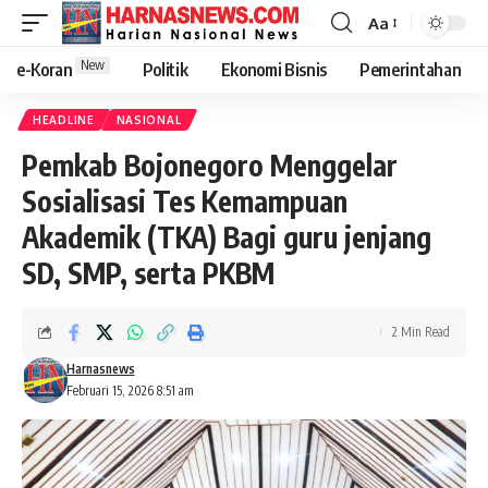
Aa
New
e-Koran
Politik
Ekonomi Bisnis
Pemerintahan
HEADLINE
NASIONAL
Pemkab Bojonegoro Menggelar
Sosialisasi Tes Kemampuan
Akademik (TKA) Bagi guru jenjang
SD, SMP, serta PKBM
2 Min Read
Harnasnews
Februari 15, 2026 8:51 am