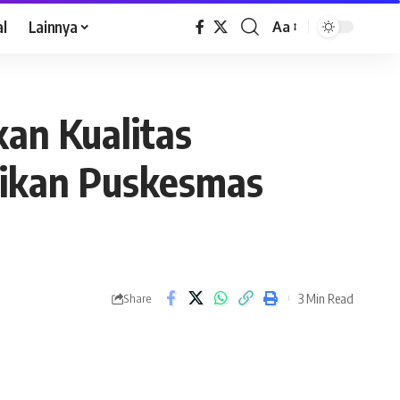
al
Lainnya
Aa
an Kualitas
ikan Puskesmas
3 Min Read
Share