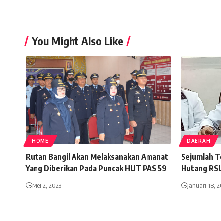
You Might Also Like
HOME
DAERAH
Rutan Bangil Akan Melaksanakan Amanat
Sejumlah T
Yang Diberikan Pada Puncak HUT PAS 59
Hutang RSU
Mei 2, 2023
Januari 18, 