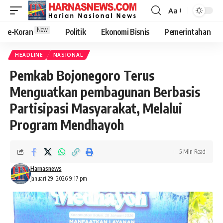
Aa
New
e-Koran
Politik
Ekonomi Bisnis
Pemerintahan
HEADLINE
NASIONAL
Pemkab Bojonegoro Terus
Menguatkan pembagunan Berbasis
Partisipasi Masyarakat, Melalui
Program Mendhayoh
5 Min Read
Harnasnews
Januari 29, 2026 9:17 pm