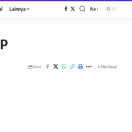
al
Lainnya
Aa
JP
4 Min Read
Share