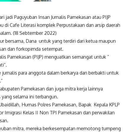
 jadi Paguyuban Insan Jurnalis Pamekasan atau PIJP
 di Cafe Literasi komplek Perpustakaan dan arsip daerah
alam. (18 Sebtember 2022)
r bersama, Dana untuk yang terdiri dari ketua maupun
san dan forkopimda setempat.
nalis Pamekasan (PIJP) menguatkan semangat untuk ”
i”.
 jurnalis para anggota dalam berkarya dan berbakti untuk
.”
 Kabupaten Pamekasan dan juga mitra kerja lainnya
s yang selama ini terbangun.
 Ubaidillah, Humas Polres Pamekasan, Bapak Kepala KPLP
or Imigrasi Kelas II Non TPI Pamekasan dan perwakilan
san.
uyuban mitra, mereka berkesempatan memotong tumpeng