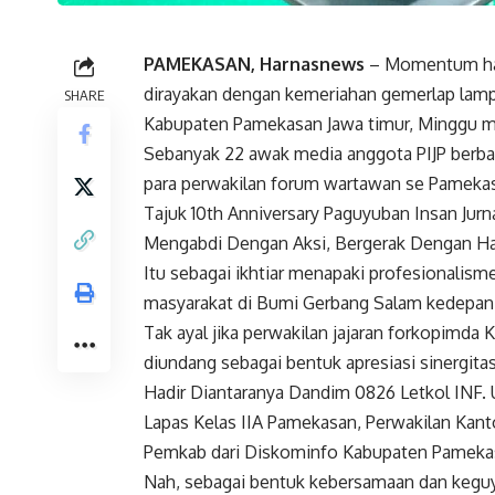
PAMEKASAN, Harnasnews
– Momentum hari
dirayakan dengan kemeriahan gemerlap lampu
SHARE
Kabupaten Pamekasan Jawa timur, Minggu m
Sebanyak 22 awak media anggota PIJP berbau
para perwakilan forum wartawan se Pameka
Tajuk 10th Anniversary Paguyuban Insan Jur
Mengabdi Dengan Aksi, Bergerak Dengan Hat
Itu sebagai ikhtiar menapaki profesionalisme
masyarakat di Bumi Gerbang Salam kedepan
Tak ayal jika perwakilan jajaran forkopimda
diundang sebagai bentuk apresiasi sinergita
Hadir Diantaranya Dandim 0826 Letkol INF.
Lapas Kelas IIA Pamekasan, Perwakilan Kant
Pemkab dari Diskominfo Kabupaten Pameka
Nah, sebagai bentuk kebersamaan dan keg