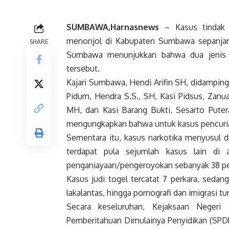
SUMBAWA,Harnasnews
– Kasus tindak p
menonjol di Kabupaten Sumbawa sepanjang
SHARE
Sumbawa menunjukkan bahwa dua jenis k
tersebut.
Kajari Sumbawa, Hendi Arifin SH, didampin
Pidum, Hendra S.S., SH, Kasi Pidsus, Zanu
MH, dan Kasi Barang Bukti, Sesarto Putera
mengungkapkan bahwa untuk kasus pencurian
Sementara itu, kasus narkotika menyusul d
terdapat pula sejumlah kasus lain di 
penganiayaan/pengeroyokan sebanyak 38 per
Kasus judi togel tercatat 7 perkara, seda
lakalantas, hingga pornografi dan imigrasi
Secara keseluruhan, Kejaksaan Negeri
Pemberitahuan Dimulainya Penyidikan (SPDP) 