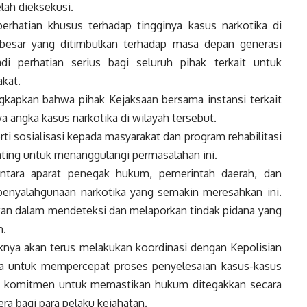
lah dieksekusi.
rhatian khusus terhadap tingginya kasus narkotika di
esar yang ditimbulkan terhadap masa depan generasi
di perhatian serius bagi seluruh pihak terkait untuk
kat.
gkapkan bahwa pihak Kejaksaan bersama instansi terkait
a angka kasus narkotika di wilayah tersebut.
ti sosialisasi kepada masyarakat dan program rehabilitasi
nting untuk menanggulangi permasalahan ini.
antara aparat penegak hukum, pemerintah daerah, dan
penyalahgunaan narkotika yang semakin meresahkan ini.
hkan dalam mendeteksi dan melaporkan tindak pidana yang
n.
aknya akan terus melakukan koordinasi dengan Kepolisian
ya untuk mempercepat proses penyelesaian kasus-kasus
ki komitmen untuk memastikan hukum ditegakkan secara
era bagi para pelaku kejahatan.