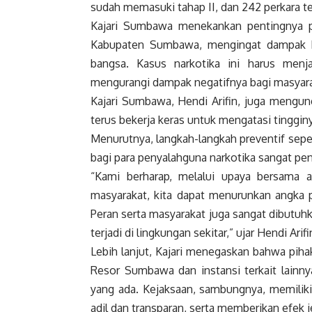
sudah memasuki tahap II, dan 242 perkara te
Kajari Sumbawa menekankan pentingnya pe
Kabupaten Sumbawa, mengingat dampak b
bangsa. Kasus narkotika ini harus menja
mengurangi dampak negatifnya bagi masyara
Kajari Sumbawa, Hendi Arifin, juga mengun
terus bekerja keras untuk mengatasi tingginy
Menurutnya, langkah-langkah preventif seper
bagi para penyalahguna narkotika sangat pe
“Kami berharap, melalui upaya bersama 
masyarakat, kita dapat menurunkan angka 
Peran serta masyarakat juga sangat dibutu
terjadi di lingkungan sekitar,” ujar Hendi Arifi
Lebih lanjut, Kajari menegaskan bahwa pih
Resor Sumbawa dan instansi terkait lainn
yang ada. Kejaksaan, sambungnya, memili
adil dan transparan, serta memberikan efek j