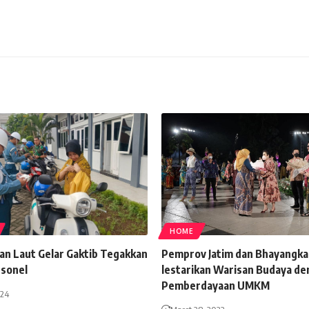
HOME
an Laut Gelar Gaktib Tegakkan
Pemprov Jatim dan Bhayangkar
rsonel
lestarikan Warisan Budaya d
Pemberdayaan UMKM
024