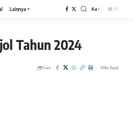
al
Lainnya
Aa
jol Tahun 2024
3 Min Read
Share