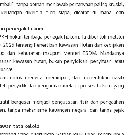
kembali”, tanpa pernah menjawab pertanyaan paling krusial,
keuangan dikelola oleh siapa, dicatat di mana, dan
ukan penegak hukum
 PKH bukan lembaga penegak hukum. Ia dibentuk melalui
n 2025 tentang Penertiban Kawasan Hutan dan kebijakan
Hidup dan Kehutanan maupun Menteri ESDM. Mandatnya
manan kawasan hutan, bukan penyidikan, penyitaan, atau
idana!
gan untuk menyita, merampas, dan menentukan nasib
leh penyidik dan pengadilan melalui proses hukum yang
ratif bergeser menjadi penguasaan fisik dan pengalihan
lan, tanpa mekanisme keuangan negara, dan tanpa jejak
rawan tata kelola
tambang yang ditertibkan Satgas PKH tidak sepenuhnya