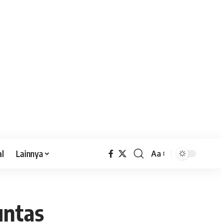
al
Lainnya
Aa
untas