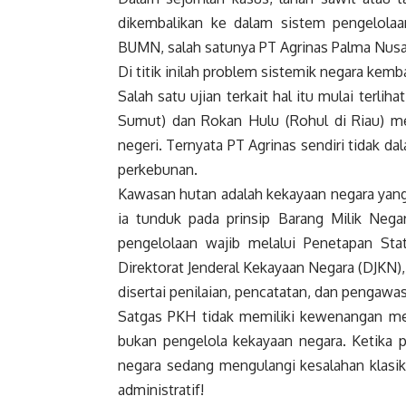
dikembalikan ke dalam sistem pengelolaa
BUMN, salah satunya PT Agrinas Palma Nusa
Di titik inilah problem sistemik negara kemba
Salah satu ujian terkait hal itu mulai terli
Sumut) dan Rokan Hulu (Rohul di Riau) m
negeri. Ternyata PT Agrinas sendiri tidak d
perkebunan.
Kawasan hutan adalah kekayaan negara yang
ia tunduk pada prinsip Barang Milik Nega
pengelolaan wajib melalui Penetapan St
Direktorat Jenderal Kekayaan Negara (DJKN),
disertai penilaian, pencatatan, dan pengawa
Satgas PKH tidak memiliki kewenangan mene
bukan pengelola kekayaan negara. Ketika 
negara sedang mengulangi kesalahan klasik ya
administratif!