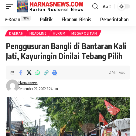
Aa
New
e-Koran
Politik
Ekonomi Bisnis
Pemerintahan
DAERAH
HEADLINE
HUKUM
MEGAPOLITAN
Penggusuran Bangli di Bantaran Kali
Jati, Kayuringin Dinilai Tebang Pilih
2 Min Read
Harnasnews
September 22, 2022 2:24 pm