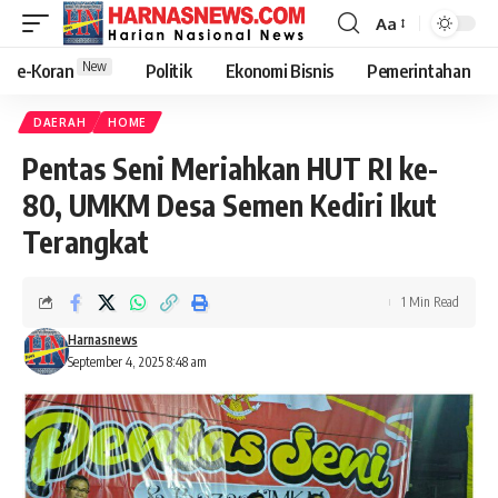
Aa
New
e-Koran
Politik
Ekonomi Bisnis
Pemerintahan
DAERAH
HOME
Pentas Seni Meriahkan HUT RI ke-
80, UMKM Desa Semen Kediri Ikut
Terangkat
1 Min Read
Harnasnews
September 4, 2025 8:48 am