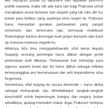
Jika topografi politik itu dipahami dan dijadikan platform
politik nasional, maka tak ada kata lain bagi Prabowo untuk
menghabisi anasir komunis dan oligarki yang tak tahu diri itu,
bukan para kritikus yang sejatinya cinta negeri ini. Prabowo
harus menyadari gerakan perlawanan yang sangat
sistematis dan terencana rapi, termasuk mobilisasi
financingnya karena dorongan kuat jargon komunis dan back
up manusia-manusia oligarki itu.
Akhirnya, kita bisa menggarisbawahi, sifat keras kepala
(koppig) seorang pemimpin harus dilihat dengan jernih
perbedaan arah diksinya. Perlawanan Iran terhadap para
agresor seperti Israel dan AS harus dilihat sebagai refleksi
keterpanggilan pro kemanusiaan dan anti imperialisme atau
hegemoni.
Sementara, sifat koppig itu secara domestik – harus dinilai
sebagai muhasabah, lalu ditindaklanjuti langkah-langkah
konstruktif untuk kepentingan bangsa dan negara, bukan
sebaliknya, apalagi menuduh makar. Agar, Prabowo terlepas