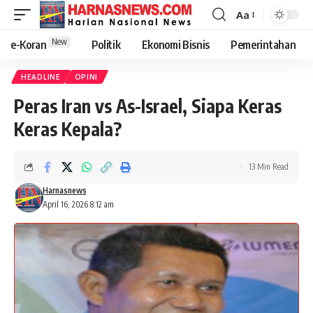
Aa
New
e-Koran
Politik
Ekonomi Bisnis
Pemerintahan
HEADLINE
OPINI
Peras Iran vs As-Israel, Siapa Keras
Keras Kepala?
13 Min Read
Harnasnews
April 16, 2026 8:12 am