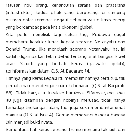
ratusan ribu orang, kehancuran sarana dan prasarana
(infrastruktur) kedua pihak yang berperang, di samping
miliaran dolar terimbas negatif sebagai wujud krisis energi
yang berdampak pada krisis ekonomi global.
Kita perlu menelisik lagi, sekali lagi, Prabowo gagal
memahami karakter keras kepala seorang Netanyahu dan
Donald Trump. Jika menelaah seorang Netanyahu, hal ini
sudah digambarkan lebih detail tentang sifat bangsa Israel
atau Yahudi yang berhati keras (qaswatul qulub),
terinformasikan dalam Q.S. Al-Baqarah: 74.
Hatinya yang keras kepala itu membuat hatinya tertutup, tak
pernah mau mendengar suara kebenaran (Q.S. al-Baqarah:
88). Tidak hanya itu karakter buruknya. Sifatnya yang jahat
itu juga ditambah dengan hobinya merusak, tidak hanya
terhadap lingkungan alam, tapi juga suka membantai umat
manusia (Q.S. al-Isra: 4). Gemar memerangi bangsa-bangsa
lain menjadi bukti nyata.
Sementara, hati keras seorang Trump memang tak jauh dari