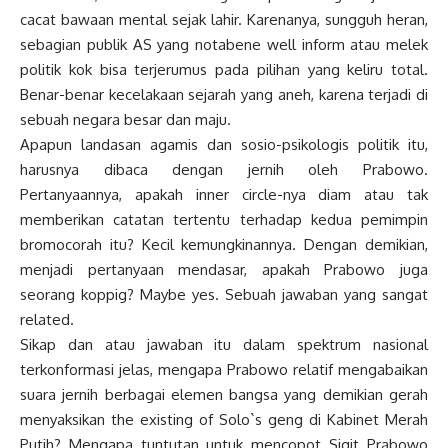
cacat bawaan mental sejak lahir. Karenanya, sungguh heran,
sebagian publik AS yang notabene well inform atau melek
politik kok bisa terjerumus pada pilihan yang keliru total.
Benar-benar kecelakaan sejarah yang aneh, karena terjadi di
sebuah negara besar dan maju.
Apapun landasan agamis dan sosio-psikologis politik itu,
harusnya dibaca dengan jernih oleh Prabowo.
Pertanyaannya, apakah inner circle-nya diam atau tak
memberikan catatan tertentu terhadap kedua pemimpin
bromocorah itu? Kecil kemungkinannya. Dengan demikian,
menjadi pertanyaan mendasar, apakah Prabowo juga
seorang koppig? Maybe yes. Sebuah jawaban yang sangat
related.
Sikap dan atau jawaban itu dalam spektrum nasional
terkonformasi jelas, mengapa Prabowo relatif mengabaikan
suara jernih berbagai elemen bangsa yang demikian gerah
menyaksikan the existing of Solo`s geng di Kabinet Merah
Putih? Mengapa tuntutan untuk mencopot Sigit Prabowo