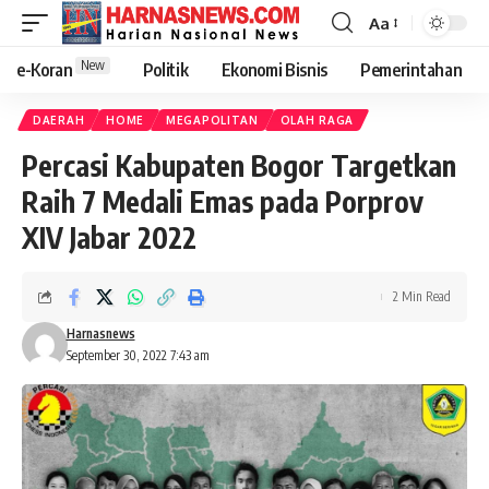
Aa
New
e-Koran
Politik
Ekonomi Bisnis
Pemerintahan
DAERAH
HOME
MEGAPOLITAN
OLAH RAGA
Percasi Kabupaten Bogor Targetkan
Raih 7 Medali Emas pada Porprov
XIV Jabar 2022
2 Min Read
Harnasnews
September 30, 2022 7:43 am