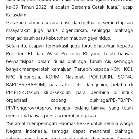
ke-39 Tahun 2022 ini adalah Bersama Cetak Juara,”, ucap
Kajasdam.
Gerakan olahraga secara masif dan meluas di semua lapisan
masyarakat juga harus digencarkan, sehingga olahraga
menjadi salah satu kebutuhan maupun gaya hidup.
Selain itu, ucapan terimakasih juga turut dihaturkan kepada
Presiden RI dan Wakil Presiden RI yang telah banyak
berpartisipasi dalam dunia olahraga Tanah Air, sehingga
banyak memperoleh kemajuan. Terlebih kepada KONI, KOI,
NPC Indonesia, KORMI Nasional, PORTURIN, SOINA,
BAPOPSI/BAPOMI, para atlet elit dan junior, pelatih di
PPLP/SKO/klub klub/sekolah, para pembina di induk
organisasi cabang olahraga/PB-PB/PP-
PP/Pengprov/Asprov, maupun bidang lainnya, yang telah
mencetak banyak prestasi membanggakan.
“Selamat memperingati Haornas ke-39 untuk semua warga
Negara Indonesia, semoga dapat mencintai olahraga
sebagai gaya hidup agar selalu sehat dan bugar. Kepada