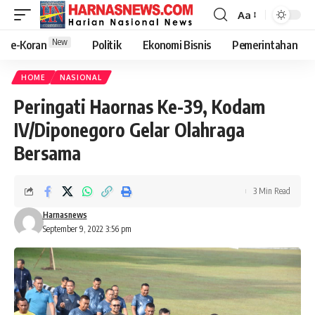
Aa
New
e-Koran
Politik
Ekonomi Bisnis
Pemerintahan
HOME
NASIONAL
Peringati Haornas Ke-39, Kodam
IV/Diponegoro Gelar Olahraga
Bersama
3 Min Read
Harnasnews
September 9, 2022 3:56 pm