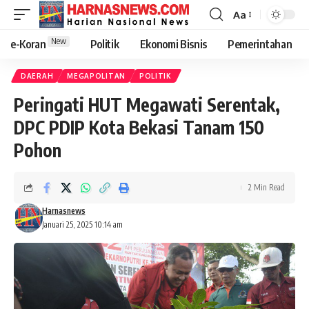
Aa
New
e-Koran
Politik
Ekonomi Bisnis
Pemerintahan
DAERAH
MEGAPOLITAN
POLITIK
Peringati HUT Megawati Serentak,
DPC PDIP Kota Bekasi Tanam 150
Pohon
2 Min Read
Harnasnews
Januari 25, 2025 10:14 am