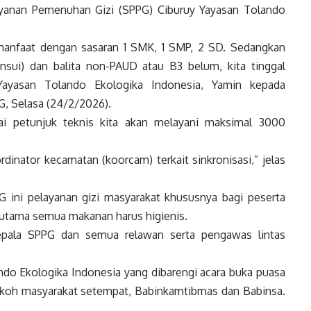
yanan Pemenuhan Gizi (SPPG) Ciburuy Yayasan Tolando
manfaat dengan sasaran 1 SMK, 1 SMP, 2 SD. Sedangkan
nsui) dan balita non-PAUD atau B3 belum, kita tinggal
Yayasan Tolando Ekologika Indonesia, Yamin kepada
G, Selasa (24/2/2026).
i petunjuk teknis kita akan melayani maksimal 3000
rdinator kecamatan (koorcam) terkait sinkronisasi,” jelas
 ini pelayanan gizi masyarakat khususnya bagi peserta
g utama semua makanan harus higienis.
epala SPPG dan semua relawan serta pengawas lintas
ndo Ekologika Indonesia yang dibarengi acara buka puasa
 tokoh masyarakat setempat, Babinkamtibmas dan Babinsa.