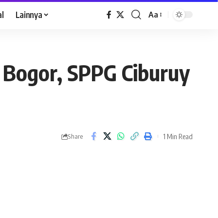
al
Lainnya
Aa
 Bogor, SPPG Ciburuy
1 Min Read
Share