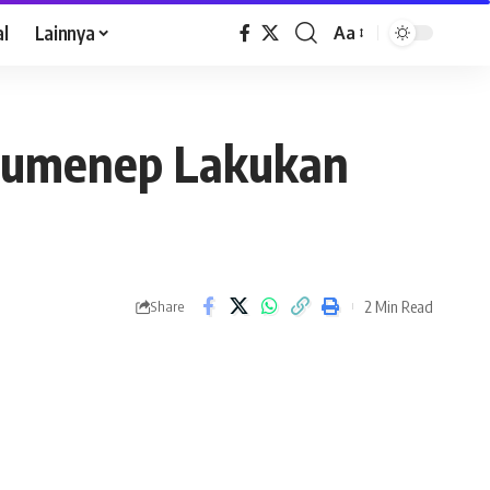
al
Lainnya
Aa
 Sumenep Lakukan
2 Min Read
Share