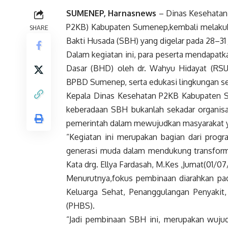
SUMENEP, Harnasnews
–
Dinas Kesehatan
P2KB) Kabupaten Sumenep,kembali melakuka
SHARE
Bakti Husada (SBH) yang digelar pada 28–31
Dalam kegiatan ini, para peserta mendapat
Dasar (BHD) oleh dr. Wahyu Hidayat (RSU
BPBD Sumenep, serta edukasi lingkungan s
Kepala Dinas Kesehatan P2KB Kabupaten S
keberadaan SBH bukanlah sekadar organisas
pemerintah dalam mewujudkan masyarakat ya
“Kegiatan ini merupakan bagian dari pro
generasi muda dalam mendukung transformas
Kata drg. Ellya Fardasah, M.Kes ,Jumat(01/07
Menurutnya,fokus pembinaan diarahkan pa
Keluarga Sehat, Penanggulangan Penyakit,
(PHBS).
“Jadi pembinaan SBH ini, merupakan wuj