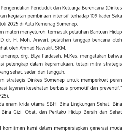
 Pengendalian Penduduk dan Keluarga Berencana (Dinkes
n kegiatan pembinaan intensif terhadap 109 kader Saka
 Juli 2025 di Aula Kemenag Sumenep.
kan materi menyeluruh, termasuk pelatihan Bantuan Hidup
D dr. H. Moh. Anwar), pelatihan tanggap bencana oleh
ehat oleh Ahmad Nawakil, SKM.
umenep, drg. Ellya Fardasah, M.Kes, mengatakan bahwa
i pelengkap dalam kepramukaan, tetapi mitra strategis
ng sehat, sadar, dan tangguh.
gram strategis Dinkes Sumenep untuk memperkuat peran
i layanan kesehatan berbasis promotif dan preventif,”
/25).
da enam krida utama SBH, Bina Lingkungan Sehat, Bina
 Bina Gizi, Obat, dan Perilaku Hidup Bersih dan Sehat
ud komitmen kami dalam mempersiapkan generasi muda