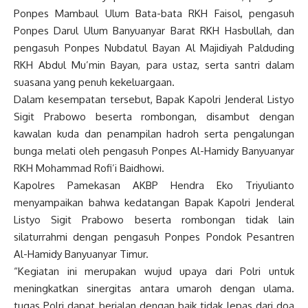
Ponpes Mambaul Ulum Bata-bata RKH Faisol, pengasuh
Ponpes Darul Ulum Banyuanyar Barat RKH Hasbullah, dan
pengasuh Ponpes Nubdatul Bayan Al Majidiyah Palduding
RKH Abdul Mu’min Bayan, para ustaz, serta santri dalam
suasana yang penuh kekeluargaan.
Dalam kesempatan tersebut, Bapak Kapolri Jenderal Listyo
Sigit Prabowo beserta rombongan, disambut dengan
kawalan kuda dan penampilan hadroh serta pengalungan
bunga melati oleh pengasuh Ponpes Al-Hamidy Banyuanyar
RKH Mohammad Rofi’i Baidhowi.
Kapolres Pamekasan AKBP Hendra Eko Triyulianto
menyampaikan bahwa kedatangan Bapak Kapolri Jenderal
Listyo Sigit Prabowo beserta rombongan tidak lain
silaturrahmi dengan pengasuh Ponpes Pondok Pesantren
Al-Hamidy Banyuanyar Timur.
“Kegiatan ini merupakan wujud upaya dari Polri untuk
meningkatkan sinergitas antara umaroh dengan ulama.
tugas Polri dapat berjalan dengan baik tidak lepas dari doa