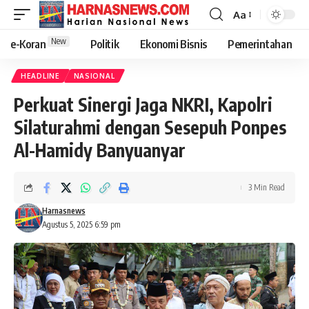
Aa
New
e-Koran
Politik
Ekonomi Bisnis
Pemerintahan
HEADLINE
NASIONAL
Perkuat Sinergi Jaga NKRI, Kapolri
Silaturahmi dengan Sesepuh Ponpes
Al-Hamidy Banyuanyar
3 Min Read
Harnasnews
Agustus 5, 2025 6:59 pm