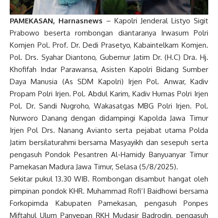
PAMEKASAN, Harnasnews
– Kapolri Jenderal Listyo Sigit
Prabowo beserta rombongan diantaranya Irwasum Polri
Komjen Pol. Prof. Dr. Dedi Prasetyo, Kabaintelkam Komjen.
Pol. Drs. Syahar Diantono, Gubernur Jatim Dr. (H.C) Dra. Hj.
Khofifah Indar Parawansa, Asisten Kapolri Bidang Sumber
Daya Manusia (As SDM Kapolri) Irjen Pol. Anwar, Kadiv
Propam Polri Irjen. Pol. Abdul Karim, Kadiv Humas Polri Irjen
Pol. Dr. Sandi Nugroho, Wakasatgas MBG Polri Irjen. Pol.
Nurworo Danang dengan didampingi Kapolda Jawa Timur
Irjen Pol Drs. Nanang Avianto serta pejabat utama Polda
Jatim bersilaturahmi bersama Masyayikh dan sesepuh serta
pengasuh Pondok Pesantren Al-Hamidy Banyuanyar Timur
Pamekasan Madura Jawa Timur, Selasa (5/8/2025).
Sekitar pukul 13.30 WIB. Rombongan disambut hangat oleh
pimpinan pondok KHR. Muhammad Rofi’I Baidhowi bersama
Forkopimda Kabupaten Pamekasan, pengasuh Ponpes
Miftahul Ulum Panyepan RKH Mudasir Badrodin, pengasuh