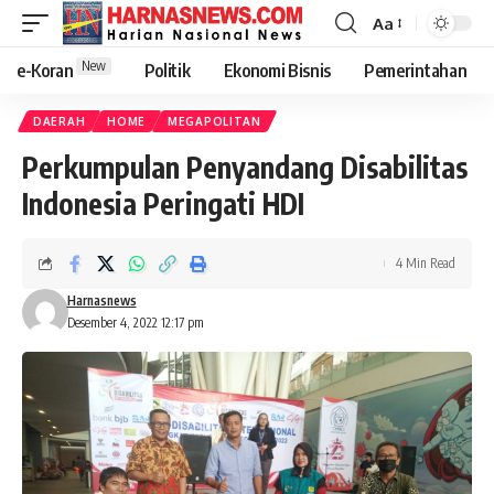
Aa
New
e-Koran
Politik
Ekonomi Bisnis
Pemerintahan
DAERAH
HOME
MEGAPOLITAN
Perkumpulan Penyandang Disabilitas
Indonesia Peringati HDI
4 Min Read
Harnasnews
Desember 4, 2022 12:17 pm