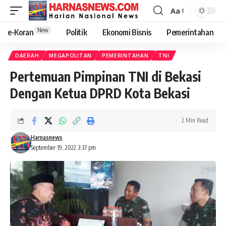
Aa
New
e-Koran
Politik
Ekonomi Bisnis
Pemerintahan
DAERAH
MEGAPOLITAN
PEMERINTAHAN
TNI
Pertemuan Pimpinan TNI di Bekasi
Dengan Ketua DPRD Kota Bekasi
2 Min Read
Harnasnews
September 19, 2022 3:37 pm