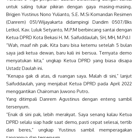
untuk saling tukar pikiran dengan gaya masing-masing.
Brigjen Yustinus Nono Yulianto, S.E. M.Si Komandan Resimen
(Danrem) 051/Wijayakarta didampingi Dandim 0507/Bks
Letkol. Kav. Luluk Setyanto, M.P.M berbincang santai dengan
Ketua DPRD Kota Bekasi H. M. Saifuddaulah, SH, MH, M.Pd.I
“Wah, maaf nih pak. Kita baru bisa ketemu setelah 5 bulan
saya jadi ketua dewan, baru kali ini bersua. Ternyata demo
menyatukan kita,” ungkap Ketua DPRD yang biasa disapa
Ustadz Daulah ini.
“Kenapa gak di atas, di ruangan saya. Malah di sini,” lanjut
Saifuddaulah, yang menjabat Ketua DPRD pada April 2022
menggantikan Chairoman Juwono Putro.
Yang ditimpali Danrem Agustinus dengan enteng sambil
tersenyum.
“Enak di sini pak, lebih merakyat. Saya senang kalau Ketua
DPRD selalu siap hadir saat demo, pasti cepat selesai, tertib
dan beres,” ungkap Yustinus sambil memperagakan
tangannya dan tersenyum.