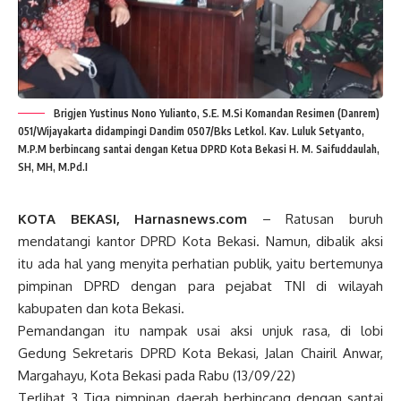
Brigjen Yustinus Nono Yulianto, S.E. M.Si Komandan Resimen (Danrem)
051/Wijayakarta didampingi Dandim 0507/Bks Letkol. Kav. Luluk Setyanto,
M.P.M berbincang santai dengan Ketua DPRD Kota Bekasi H. M. Saifuddaulah,
SH, MH, M.Pd.I
KOTA BEKASI, Harnasnews.com
– Ratusan buruh
mendatangi kantor DPRD Kota Bekasi. Namun, dibalik aksi
itu ada hal yang menyita perhatian publik, yaitu bertemunya
pimpinan DPRD dengan para pejabat TNI di wilayah
kabupaten dan kota Bekasi.
Pemandangan itu nampak usai aksi unjuk rasa, di lobi
Gedung Sekretaris DPRD Kota Bekasi, Jalan Chairil Anwar,
Margahayu, Kota Bekasi pada Rabu (13/09/22)
Terlihat 3 Tiga pimpinan daerah berbincang dengan santai