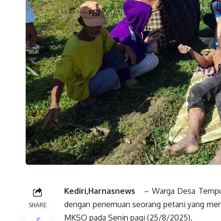
Kediri,Harnasnews
– Warga Desa Tempure
dengan penemuan seorang petani yang menin
SHARE
MKSO pada Senin pagi (25/8/2025).