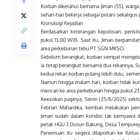
Korban diketahui bernama Jiman (55), war
sehari-hari bekerja sebagai petani sekaligus
Kronologi Kejadian
Berdasarkan keterangan kepolisian, perist
pukul 13.00 WIB. Saat itu, Jiman berpamitan
area perkebunan tebu PT SGN MKSO.
Sebelum berangkat, korban sempat mengelu
ia tetap berangkat bersama dua rekannya, Su
kedua rekan korban pulang lebih dulu, semen
Namun hingga malam hari, korban tidak kun
mencari ke area perkebunan hingga pukul 
Keesokan paginya, Senin (25/8/2025) sekit
Febrian Mahardika, kembali melakukan pe
Jiman sudah dalam kondisi tak bernyawa de
petak HGU 3 Dusun Bakung, Desa Tempurej
Penemuan itu segera dilaporkan ke Ketua