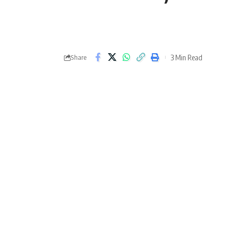
3 Min Read
Share