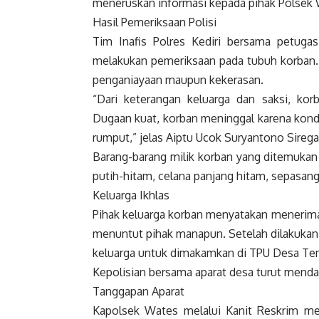
meneruskan informasi kepada pihak Polsek 
Hasil Pemeriksaan Polisi
Tim Inafis Polres Kediri bersama petug
melakukan pemeriksaan pada tubuh korban. 
penganiayaan maupun kekerasan.
“Dari keterangan keluarga dan saksi, k
Dugaan kuat, korban meninggal karena kond
rumput,” jelas Aiptu Ucok Suryantono Siregar
Barang-barang milik korban yang ditemukan d
putih-hitam, celana panjang hitam, sepasang
Keluarga Ikhlas
Pihak keluarga korban menyatakan menerima 
menuntut pihak manapun. Setelah dilakukan
keluarga untuk dimakamkan di TPU Desa Te
Kepolisian bersama aparat desa turut men
Tanggapan Aparat
Kapolsek Wates melalui Kanit Reskrim m