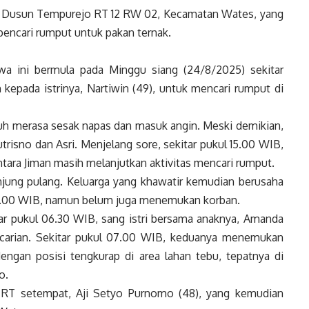
ga Dusun Tempurejo RT 12 RW 02, Kecamatan Wates, yang
 pencari rumput untuk pakan ternak.
iwa ini bermula pada Minggu siang (24/8/2025) sekitar
 kepada istrinya, Nartiwin (49), untuk mencari rumput di
h merasa sesak napas dan masuk angin. Meski demikian,
trisno dan Asri. Menjelang sore, sekitar pukul 15.00 WIB,
tara Jiman masih melanjutkan aktivitas mencari rumput.
jung pulang. Keluarga yang khawatir kemudian berusaha
23.00 WIB, namun belum juga menemukan korban.
ar pukul 06.30 WIB, sang istri bersama anaknya, Amanda
ncarian. Sekitar pukul 07.00 WIB, keduanya menemukan
ngan posisi tengkurap di area lahan tebu, tepatnya di
o.
 RT setempat, Aji Setyo Purnomo (48), yang kemudian