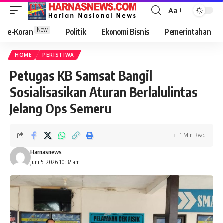
Aa
New
e-Koran
Politik
Ekonomi Bisnis
Pemerintahan
HOME
PERISTIWA
Petugas KB Samsat Bangil
Sosialisasikan Aturan Berlalulintas
Jelang Ops Semeru
1 Min Read
Harnasnews
Juni 5, 2026 10:32 am