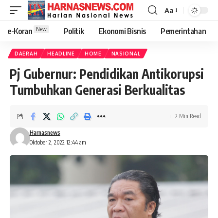
Aa
New
e-Koran
Politik
Ekonomi Bisnis
Pemerintahan
DAERAH
HEADLINE
HOME
NASIONAL
Pj Gubernur: Pendidikan Antikorupsi
Tumbuhkan Generasi Berkualitas
2 Min Read
Harnasnews
Oktober 2, 2022 12:44 am