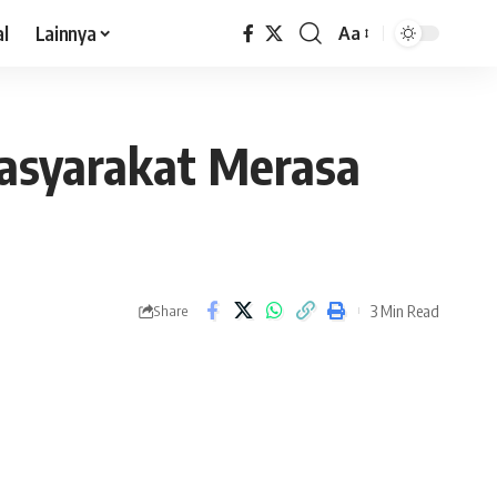
al
Lainnya
Aa
asyarakat Merasa
3 Min Read
Share