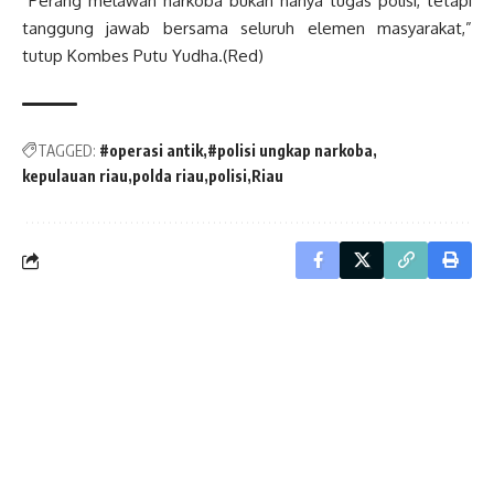
“Perang melawan narkoba bukan hanya tugas polisi, tetapi
tanggung jawab bersama seluruh elemen masyarakat,”
tutup Kombes Putu Yudha.(Red)
TAGGED:
#operasi antik
#polisi ungkap narkoba
kepulauan riau
polda riau
polisi
Riau