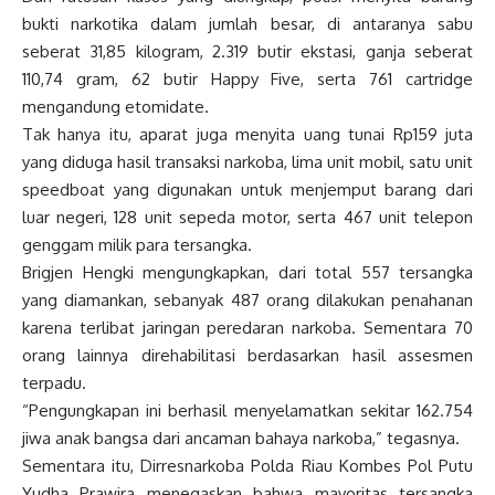
bukti narkotika dalam jumlah besar, di antaranya sabu
seberat 31,85 kilogram, 2.319 butir ekstasi, ganja seberat
110,74 gram, 62 butir Happy Five, serta 761 cartridge
mengandung etomidate.
Tak hanya itu, aparat juga menyita uang tunai Rp159 juta
yang diduga hasil transaksi narkoba, lima unit mobil, satu unit
speedboat yang digunakan untuk menjemput barang dari
luar negeri, 128 unit sepeda motor, serta 467 unit telepon
genggam milik para tersangka.
Brigjen Hengki mengungkapkan, dari total 557 tersangka
yang diamankan, sebanyak 487 orang dilakukan penahanan
karena terlibat jaringan peredaran narkoba. Sementara 70
orang lainnya direhabilitasi berdasarkan hasil assesmen
terpadu.
“Pengungkapan ini berhasil menyelamatkan sekitar 162.754
jiwa anak bangsa dari ancaman bahaya narkoba,” tegasnya.
Sementara itu, Dirresnarkoba Polda Riau Kombes Pol Putu
Yudha Prawira menegaskan bahwa mayoritas tersangka