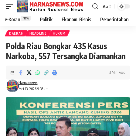
Aa
New
e-Koran
Politik
Ekonomi Bisnis
Pemerintahan
DAERAH
HEADLINE
HUKUM
Polda Riau Bongkar 435 Kasus
Narkoba, 557 Tersangka Diamankan
3 Min Read
Harnasnews
Mei 13, 2026 9:35 am