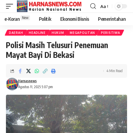
Aa
New
e-Koran
Politik
Ekonomi Bisnis
Pemerintahan
DAERAH
HEADLINE
HUKUM
MEGAPOLITAN
PERISTIWA
Polisi Masih Telusuri Penemuan
Mayat Bayi Di Bekasi
4 Min Read
Harnasnews
Agustus 11, 2025 5:07 pm