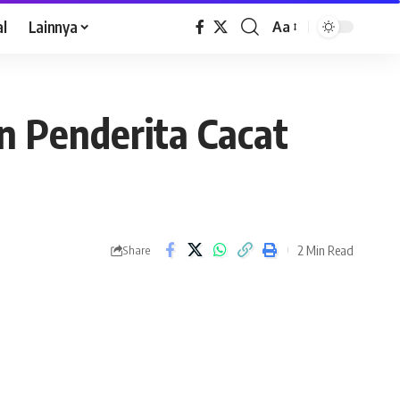
al
Lainnya
Aa
an Penderita Cacat
2 Min Read
Share