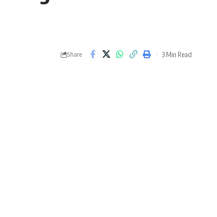
3 Min Read
Share