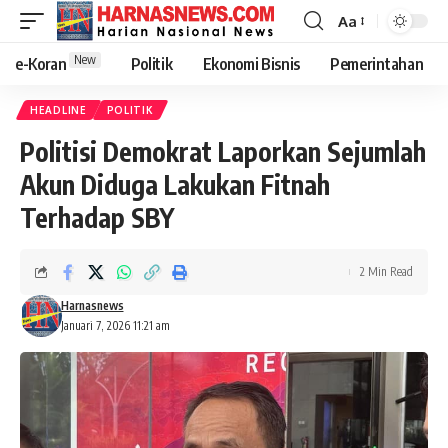
Aa
New
e-Koran
Politik
Ekonomi Bisnis
Pemerintahan
HEADLINE
POLITIK
Politisi Demokrat Laporkan Sejumlah
Akun Diduga Lakukan Fitnah
Terhadap SBY
2 Min Read
Harnasnews
Januari 7, 2026 11:21 am