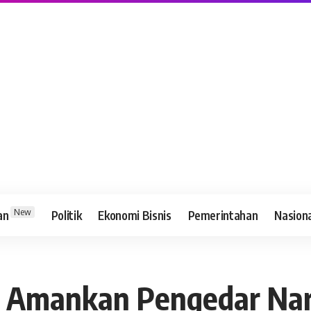
New
an
Politik
Ekonomi Bisnis
Pemerintahan
Nasion
il Amankan Pengedar Nar