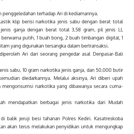
 penggeledahan terhadap Ari di kediamannya.
plastik klip berisi narkotika jenis sabu dengan berat total
a jenis ganja dengan berat total 3,58 gram, pil jenis LL
 berwarna putih, 1 buah bong, 2 buah timbangan digital, 1
a hitam yang digunakan tersangka dalam bertransaksi.
diperoleh Ari dari seorang pengedar asal Denpasar-Bali
jenis sabu, 10 gram narkotika jenis ganja, dan 50.000 butir
kemudian diedarkannya. Melalui aksinya, Ari diberi upah
an mengonsumsi narkotika yang dibawanya secara cuma-
lah mendapatkan berbagai jenis narkotika dari Mudah
i balik jeruji besi tahanan Polres Kediri. Kasatreskoba
kan akan terus melakukan penyidikan untuk mengungkap