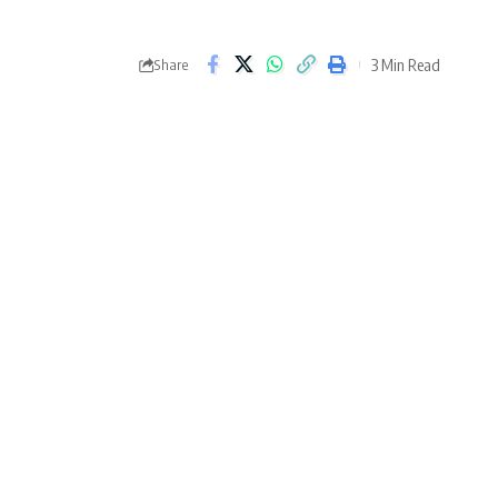
3 Min Read
Share