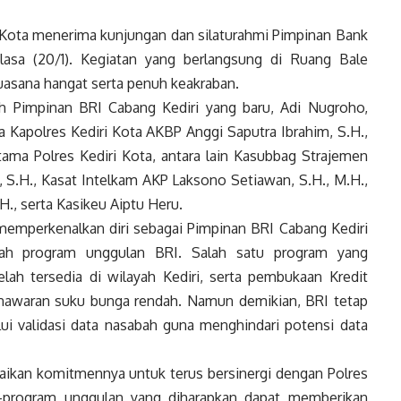
 Kota menerima kunjungan dan silaturahmi Pimpinan Bank
lasa (20/1). Kegiatan yang berlangsung di Ruang Bale
suasana hangat serta penuh keakraban.
h Pimpinan BRI Cabang Kediri yang baru, Adi Nugroho,
 Kapolres Kediri Kota AKBP Anggi Saputra Ibrahim, S.H.,
utama Polres Kediri Kota, antara lain Kasubbag Strajemen
S.H., Kasat Intelkam AKP Laksono Setiawan, S.H., M.H.,
., serta Kasikeu Aiptu Heru.
emperkenalkan diri sebagai Pimpinan BRI Cabang Kediri
ah program unggulan BRI. Salah satu program yang
ah tersedia di wilayah Kediri, serta pembukaan Kredit
nawaran suku bunga rendah. Namun demikian, BRI tetap
ui validasi data nasabah guna menghindari potensi data
paikan komitmennya untuk terus bersinergi dengan Polres
m-program unggulan yang diharapkan dapat memberikan