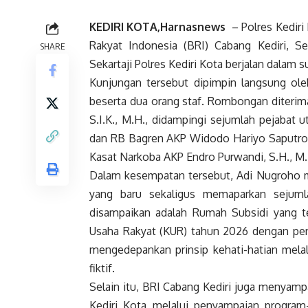
KEDIRI KOTA,Harnasnews
– Polres Kediri
Rakyat Indonesia (BRI) Cabang Kediri, Se
SHARE
Sekartaji Polres Kediri Kota berjalan dalam 
Kunjungan tersebut dipimpin langsung ole
beserta dua orang staf. Rombongan diterima
S.I.K., M.H., didampingi sejumlah pejabat 
dan RB Bagren AKP Widodo Hariyo Saputro, 
Kasat Narkoba AKP Endro Purwandi, S.H., M.H
Dalam kesempatan tersebut, Adi Nugroho m
yang baru sekaligus memaparkan sejuml
disampaikan adalah Rumah Subsidi yang tel
Usaha Rakyat (KUR) tahun 2026 dengan pe
mengedepankan prinsip kehati-hatian melal
fiktif.
Selain itu, BRI Cabang Kediri juga menyam
Kediri Kota melalui penyampaian progra