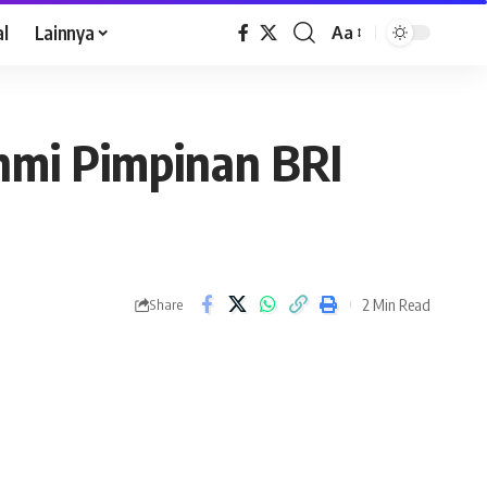
al
Lainnya
Aa
ahmi Pimpinan BRI
2 Min Read
Share