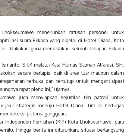
Lhokseumawe menerjunkan ratusan personel untuk
itulasi suara Pilkada yang digelar di Hotel Diana, Kota
ini dilakukan guna memastikan seluruh tahapan Pilkada
manto, S.I.K melalui Kasi Humas Salman Alfarasi, SH,
kan secara berlapis, baik di area luar maupun dalam
pengamanan terbuka dan tertutup untuk mengantisipasi
ngnya rapat pleno ini,” ujarnya.
seumawe juga menyiapkan sejumlah tim patroli untuk
ur-jalur strategis menuju Hotel Diana. Tim ini bertugas
ta mendeteksi potensi gangguan.
misi Independen Pemilihan (KIP) Kota Lhokseumawe, para
milu. Hingga berita ini diturunkan, situasi berlangsung