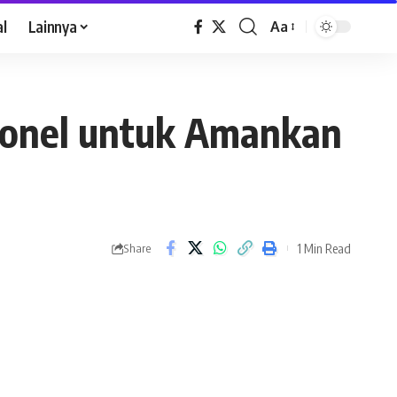
al
Lainnya
Aa
sonel untuk Amankan
1 Min Read
Share