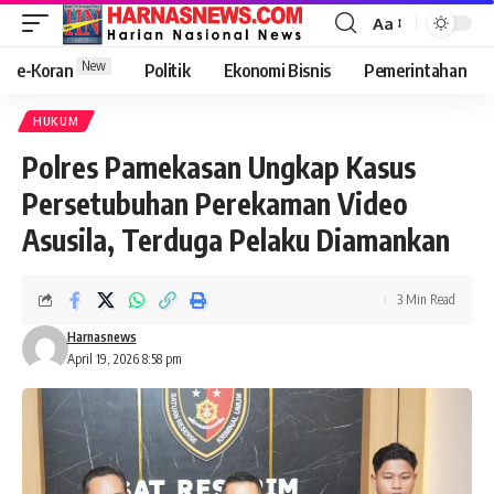
Aa
New
e-Koran
Politik
Ekonomi Bisnis
Pemerintahan
HUKUM
Polres Pamekasan Ungkap Kasus
Persetubuhan Perekaman Video
Asusila, Terduga Pelaku Diamankan
3 Min Read
Harnasnews
April 19, 2026 8:58 pm