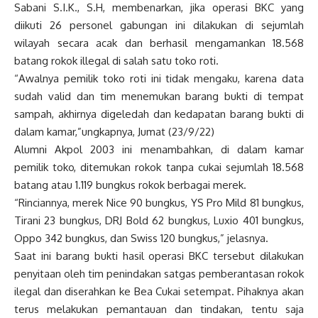
Sabani S.I.K., S.H, membenarkan, jika operasi BKC yang
diikuti 26 personel gabungan ini dilakukan di sejumlah
wilayah secara acak dan berhasil mengamankan 18.568
batang rokok illegal di salah satu toko roti.
“Awalnya pemilik toko roti ini tidak mengaku, karena data
sudah valid dan tim menemukan barang bukti di tempat
sampah, akhirnya digeledah dan kedapatan barang bukti di
dalam kamar,”ungkapnya, Jumat (23/9/22)
Alumni Akpol 2003 ini menambahkan, di dalam kamar
pemilik toko, ditemukan rokok tanpa cukai sejumlah 18.568
batang atau 1.119 bungkus rokok berbagai merek.
“Rinciannya, merek Nice 90 bungkus, YS Pro Mild 81 bungkus,
Tirani 23 bungkus, DRJ Bold 62 bungkus, Luxio 401 bungkus,
Oppo 342 bungkus, dan Swiss 120 bungkus,” jelasnya.
Saat ini barang bukti hasil operasi BKC tersebut dilakukan
penyitaan oleh tim penindakan satgas pemberantasan rokok
ilegal dan diserahkan ke Bea Cukai setempat. Pihaknya akan
terus melakukan pemantauan dan tindakan, tentu saja