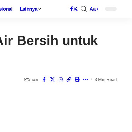
al
Lainnya
Aa
rsih untuk Warga
3 Min Read
Share