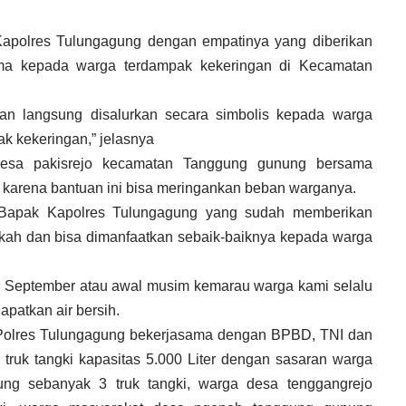
ri Kapolres Tulungagung dengan empatinya yang diberikan
ama kepada warga terdampak kekeringan di Kecamatan
dan langsung disalurkan secara simbolis kepada warga
 kekeringan,” jelasnya
desa pakisrejo kecamatan Tanggung gunung bersama
karena bantuan ini bisa meringankan beban warganya.
Bapak Kapolres Tulungagung yang sudah memberikan
kah dan bisa dimanfaatkan sebaik-baiknya kepada warga
er September atau awal musim kemarau warga kami selalu
atkan air bersih.
 Polres Tulungagung bekerjasama dengan BPBD, TNI dan
ruk tangki kapasitas 5.000 Liter dengan sasaran warga
ung sebanyak 3 truk tangki, warga desa tenggangrejo
warga masyarakat desa ngepoh tanggung gunung sebanyak