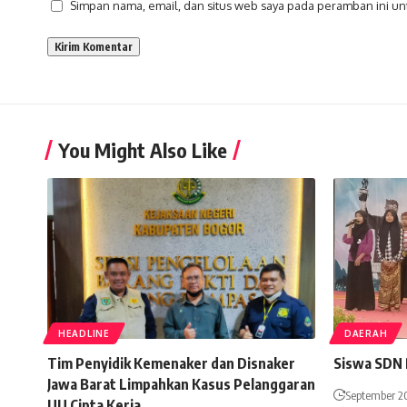
Simpan nama, email, dan situs web saya pada peramban ini un
You Might Also Like
HEADLINE
DAERAH
Tim Penyidik Kemenaker dan Disnaker
Siswa SDN 
Jawa Barat Limpahkan Kasus Pelanggaran
September 2
UU Cipta Kerja