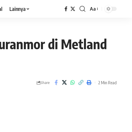
al
Lainnya
Aa
Curanmor di Metland
2 Min Read
Share