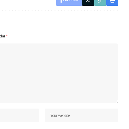
ndai
*