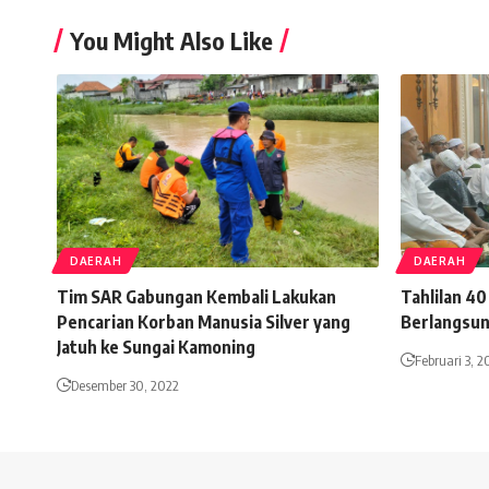
You Might Also Like
DAERAH
DAERAH
Tim SAR Gabungan Kembali Lakukan
Tahlilan 40
Pencarian Korban Manusia Silver yang
Berlangsun
Jatuh ke Sungai Kamoning
Februari 3, 2
Desember 30, 2022