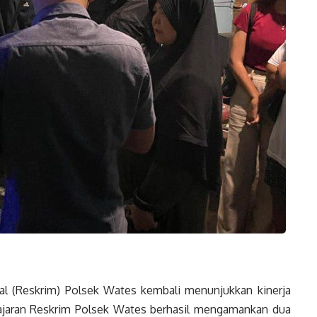
al (Reskrim) Polsek Wates kembali menunjukkan kinerja
ajaran Reskrim Polsek Wates berhasil mengamankan dua