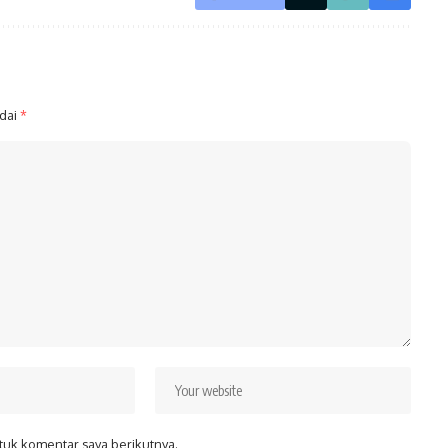
ndai
*
tuk komentar saya berikutnya.