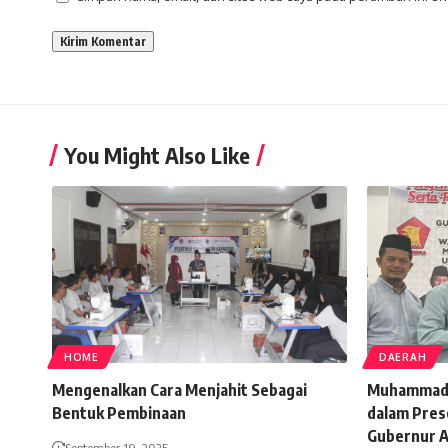
You Might Also Like
HOME
DAERAH
Mengenalkan Cara Menjahit Sebagai
Muhammad 
Bentuk Pembinaan
dalam Prese
Gubernur 