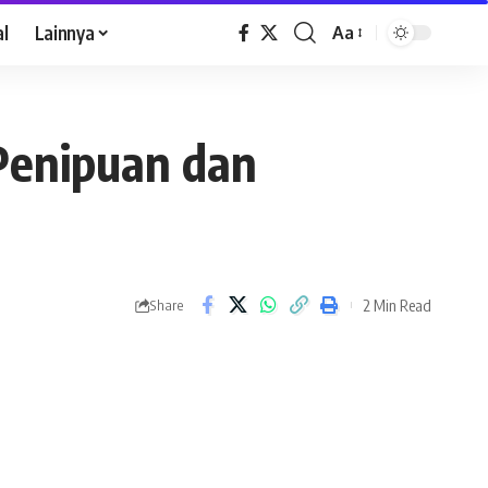
al
Lainnya
Aa
Penipuan dan
2 Min Read
Share