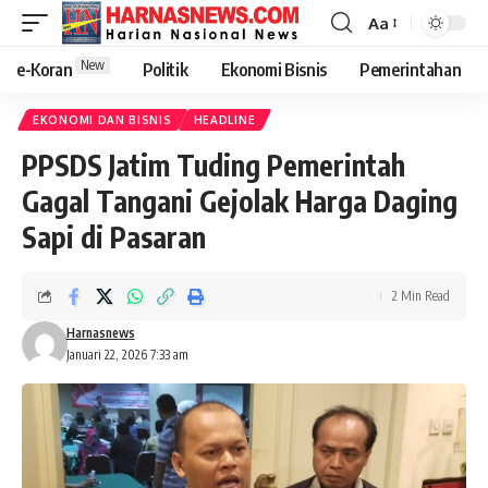
Aa
New
e-Koran
Politik
Ekonomi Bisnis
Pemerintahan
EKONOMI DAN BISNIS
HEADLINE
PPSDS Jatim Tuding Pemerintah
Gagal Tangani Gejolak Harga Daging
Sapi di Pasaran
2 Min Read
Harnasnews
Januari 22, 2026 7:33 am