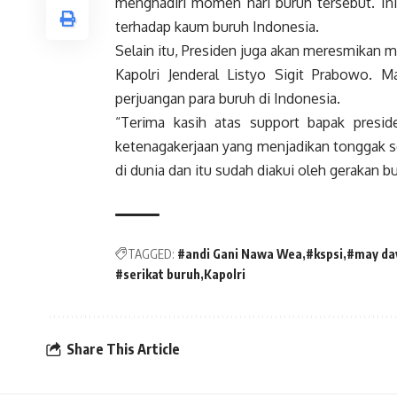
menghadiri momen hari buruh tersebut. Ini
terhadap kaum buruh Indonesia.
Selain itu, Presiden juga akan meresmikan 
Kapolri Jenderal Listyo Sigit Prabowo. 
perjuangan para buruh di Indonesia.
“Terima kasih atas support bapak presi
ketenagakerjaan yang menjadikan tonggak se
di dunia dan itu sudah diakui oleh gerakan b
TAGGED:
#andi Gani Nawa Wea
#kspsi
#may da
#serikat buruh
Kapolri
Share This Article