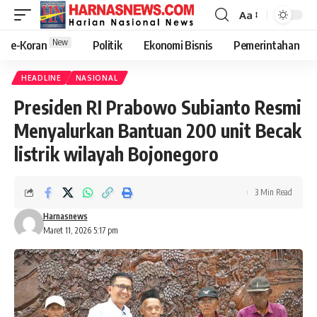
Aa
New
e-Koran
Politik
Ekonomi Bisnis
Pemerintahan
HEADLINE
NASIONAL
Presiden RI Prabowo Subianto Resmi
Menyalurkan Bantuan 200 unit Becak
listrik wilayah Bojonegoro
3 Min Read
Harnasnews
Maret 11, 2026 5:17 pm