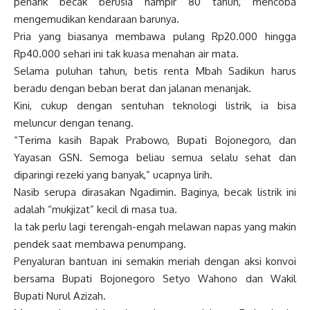
penarik becak berusia hampir 80 tahun, mencoba
mengemudikan kendaraan barunya.
Pria yang biasanya membawa pulang Rp20.000 hingga
Rp40.000 sehari ini tak kuasa menahan air mata.
Selama puluhan tahun, betis renta Mbah Sadikun harus
beradu dengan beban berat dan jalanan menanjak.
Kini, cukup dengan sentuhan teknologi listrik, ia bisa
meluncur dengan tenang.
“Terima kasih Bapak Prabowo, Bupati Bojonegoro, dan
Yayasan GSN. Semoga beliau semua selalu sehat dan
diparingi rezeki yang banyak,” ucapnya lirih.
Nasib serupa dirasakan Ngadimin. Baginya, becak listrik ini
adalah “mukjizat” kecil di masa tua.
Ia tak perlu lagi terengah-engah melawan napas yang makin
pendek saat membawa penumpang.
Penyaluran bantuan ini semakin meriah dengan aksi konvoi
bersama Bupati Bojonegoro Setyo Wahono dan Wakil
Bupati Nurul Azizah.