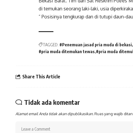
Bekasi Barat. Tim dari Sat Reskrim Polres 
di temukan seorang laki-laki, usia diperkira
” Posisinya tengkurap dan di tutupi daun-da
TAGGED:
#Penemuan jasad pria muda di bekasi
#pria muda ditemukan tewas
#pria muda ditemu
Share This Article
Tidak ada komentar
Alamat email Anda tidak akan dipublikasikan.
Ruas yang wajib dita