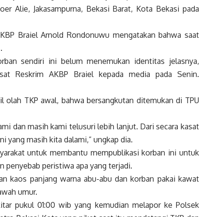
r Alie, Jakasampurna, Bekasi Barat, Kota Bekasi pada
 AKBP Braiel Arnold Rondonuwu mengatakan bahwa saat
.
orban sendiri ini belum menemukan identitas jelasnya,
Kasat Reskrim AKBP Braiel kepada media pada Senin.
il olah TKP awal, bahwa bersangkutan ditemukan di TPU
mi dan masih kami telusuri lebih lanjut. Dari secara kasat
i yang masih kita dalami,” ungkap dia.
yarakat untuk membantu mempublikasi korban ini untuk
 penyebab peristiwa apa yang terjadi.
s dan kaos panjang warna abu-abu dan korban pakai kawat
bawah umur.
itar pukul 01:00 wib yang kemudian melapor ke Polsek