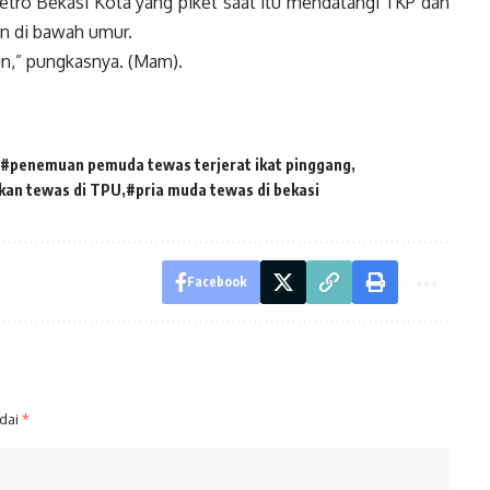
Metro Bekasi Kota yang piket saat itu mendatangi TKP dan
kan di bawah umur.
un,” pungkasnya. (Mam).
#penemuan pemuda tewas terjerat ikat pinggang
kan tewas di TPU
#pria muda tewas di bekasi
Facebook
ndai
*