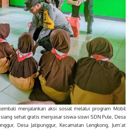
mbali menjalankan aksi sosial melalui program Mobil
an siang sehat gratis menyasar siswa-siswi SDN Pule, Desa
unggur, Desa Jatipunggur, Kecamatan Lengkong, Jum’at