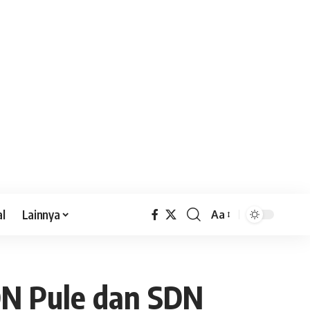
al
Lainnya
Aa
DN Pule dan SDN