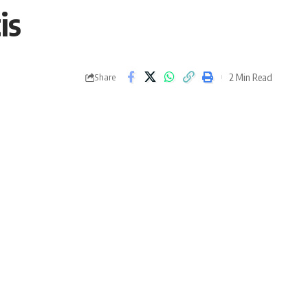
is
2 Min Read
Share