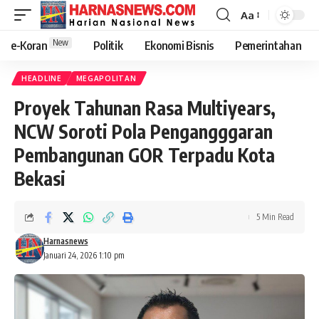
Aa
New
e-Koran
Politik
Ekonomi Bisnis
Pemerintahan
HEADLINE
MEGAPOLITAN
Proyek Tahunan Rasa Multiyears,
NCW Soroti Pola Pengangggaran
Pembangunan GOR Terpadu Kota
Bekasi
5 Min Read
Harnasnews
Januari 24, 2026 1:10 pm