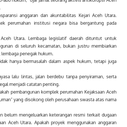
u-abu hukum,” ujar Jamal seorang aktivis antikorupsi Aceh
.
paransi anggaran dan akuntabilitas Kejari Aceh Utara.
 perumahan institusi negara bisa bergantung pada
Aceh Utara. Lembaga legislatif daerah dituntut untuk
unan di seluruh kecamatan, bukan justru membiarkan
l lembaga penegak hukum.
 tidak hanya bermasalah dalam aspek hukum, tetapi juga
ayasa lalu lintas, jalan berdebu tanpa penyiraman, serta
legal menjadi catatan penting.
 Apakah pembangunan komplek perumahan Kejaksaan Aceh
luman” yang disokong oleh perusahaan swasta atas nama
saan belum mengeluarkan keterangan resmi terkait dugaan
an Aceh Utara. Apakah proyek menggunakan anggaran