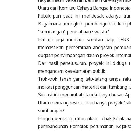
rakyat malah terkesan bermain di wilayah ab
Utara dari Kemilau Cahaya Bangsa Indonesia
Publik pun saat ini mendesak adanya trans
Bagaimana mungkin pembangunan komplek
“sumbangan” perusahaan swasta?
Hal ini juga menjadi sorotan bagi DPRK 
memastikan pemerataan anggaran pembang
dugaan penyimpangan dalam proyek interna
Dari hasil penelusuran, proyek ini diduga
mengancam keselamatan publik.
Truk-truk tanah yang lalu-lalang tanpa rek
indikasi penggunaan material dari tambang i
Situasi ini menambah tanda tanya besar.
Utara memang resmi, atau hanya proyek “si
sumbangan?
Hingga berita ini diturunkan, pihak kejak
pembangunan komplek perumahan Kejaksa