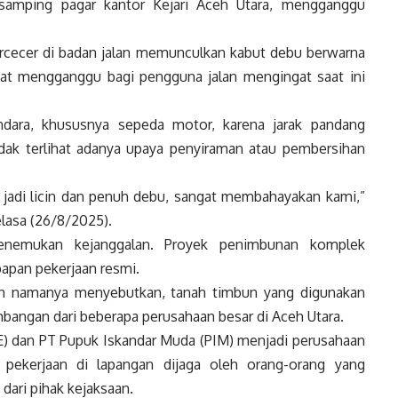
i samping pagar kantor Kejari Aceh Utara, mengganggu
ercecer di badan jalan memunculkan kabut debu berwarna
ngat mengganggu bagi pengguna jalan mengingat saat ini
ndara, khususnya sepeda motor, karena jarak pandang
idak terlihat adanya upaya penyiraman atau pembersihan
an jadi licin dan penuh debu, sangat membahayakan kami,”
lasa (26/8/2025).
 menemukan kejanggalan. Proyek penimbunan komplek
apan pekerjaan resmi.
an namanya menyebutkan, tanah timbun yang digunakan
bangan dari beberapa perusahaan besar di Aceh Utara.
E) dan PT Pupuk Iskandar Muda (PIM) menjadi perusahaan
, pekerjaan di lapangan dijaga oleh orang-orang yang
dari pihak kejaksaan.