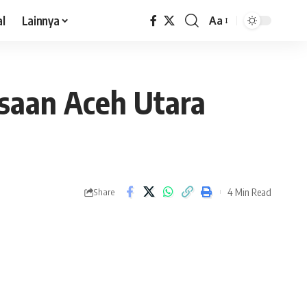
al
Lainnya
Aa
saan Aceh Utara
4 Min Read
Share