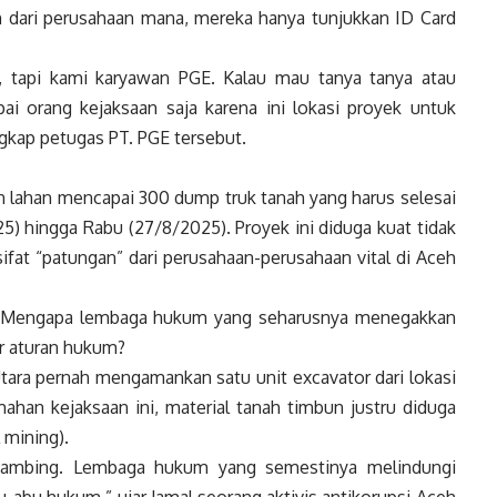
 dari perusahaan mana, mereka hanya tunjukkan ID Card
a, tapi kami karyawan PGE. Kalau mau tanya tanya atau
 orang kejaksaan saja karena ini lokasi proyek untuk
kap petugas PT. PGE tersebut.
n lahan mencapai 300 dump truk tanah yang harus selesai
25) hingga Rabu (27/8/2025). Proyek ini diduga kuat tidak
fat “patungan” dari perusahaan-perusahaan vital di Aceh
r: Mengapa lembaga hukum yang seharusnya menegakkan
ar aturan hukum?
Utara pernah mengamankan satu unit excavator dari lokasi
han kejaksaan ini, material tanah timbun justru diduga
l mining).
 kambing. Lembaga hukum yang semestinya melindungi