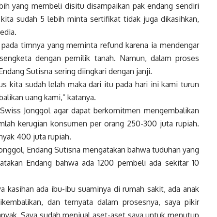
lebih yang membeli disitu disampaikan pak endang sendiri
ita sudah 5 lebih minta sertifikat tidak juga dikasihkan,
edia.
ng pada timnya yang meminta refund karena ia mendengar
 sengketa dengan pemilik tanah. Namun, dalam proses
Endang Sutisna sering diingkari dengan janji.
rus kita sudah lelah maka dari itu pada hari ini kami turun
likan uang kami,” katanya.
i Swiss Jonggol agar dapat berkomitmen mengembalikan
mlah kerugian konsumen per orang 250-300 juta rupiah.
nyak 400 juta rupiah.
 Jonggol, Endang Sutisna mengatakan bahwa tuduhan yang
ikatakan Endang bahwa ada 1200 pembeli ada sekitar 10
ya kasihan ada ibu-ibu suaminya di rumah sakit, ada anak
kembalikan, dan ternyata dalam prosesnya, saya pikir
banyak. Saya sudah menjual aset-aset saya untuk menutup