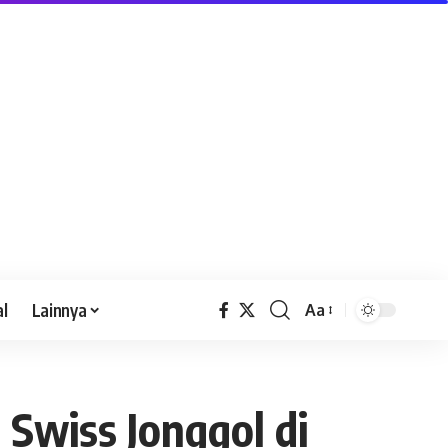
al
Lainnya
Aa
Swiss Jonggol di