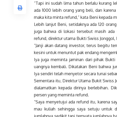
“Tapi ini sudah lima tahun berlalu kurang 
ada 1000 lebih orang yang beli, dan karena k
maka kita minta refund,” kata Beni kepada m
Lebih lanjut Beni, setidaknya ada 120 ora
juga bahwa di lokasi tersebut masih ada
refund, direktur utama Bukti Swiss Jonggol, 
“Janji akan datang investor, terus begitu te
kesini untuk menuntut pak endang mengemba
Iya juga meminta jaminan dari pihak Bukt
uangnya kembali. Dikatakan Beni bahwa ju
Iya sendiri telah menyetor secara tunai seba
Sementara itu, Direktur Utama Bukit Swiss
dialamatkan kepada dirinya berlebihan. D
persen yang meminta refund.
“Saya menyetujui ada refund itu, karena sa
mau kuliah sehingga saya setuju untuk di
jumlahnya sedikit tapi ternyata jumlahnya 