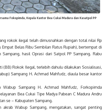
sama Fokopimda, Kepala Kantor Bea Cukai Madura dan Kasatpol PP
ang rokok ilegal telah dimusnahkan dengan total nilai Rp
us Empat Belas Ribu Sembilan Ratus Rupiah), bertempat di
 Sampang, hasil Oprasi dari Satpol PP Sampang. Rabu
BB) Rokok Ilegal, terlebih dahulu dilakukan Sosialisasi,
Wabup) Sampang H. Achmad Mahfudz, diaula besar kantor
leh Wabup Sampang H. Achmad Mahfudz, Forkopimda
elayanan Bea Cukai Tipe Madya Pabean C Madura Andru
atan se – Kabupaten Sampang.
n akrab Wabup Sampang, mengatakan, sangat penting