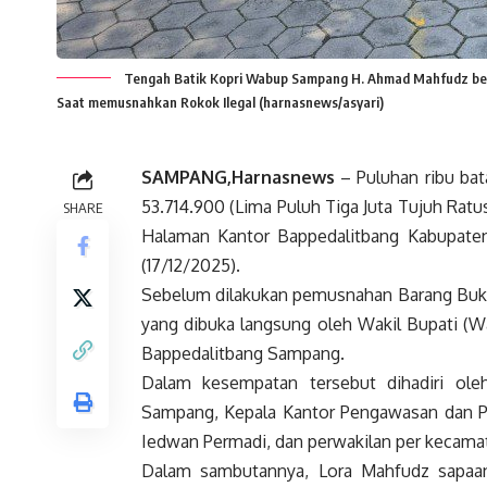
Tengah Batik Kopri Wabup Sampang H. Ahmad Mahfudz ber
Saat memusnahkan Rokok Ilegal (harnasnews/asyari)
SAMPANG,Harnasnews
– Puluhan ribu bat
53.714.900 (Lima Puluh Tiga Juta Tujuh Rat
SHARE
Halaman Kantor Bappedalitbang Kabupaten
(17/12/2025).
Sebelum dilakukan pemusnahan Barang Bukti (
yang dibuka langsung oleh Wakil Bupati (
Bappedalitbang Sampang.
Dalam kesempatan tersebut dihadiri o
Sampang, Kepala Kantor Pengawasan dan P
Iedwan Permadi, dan perwakilan per kecam
Dalam sambutannya, Lora Mahfudz sapaa