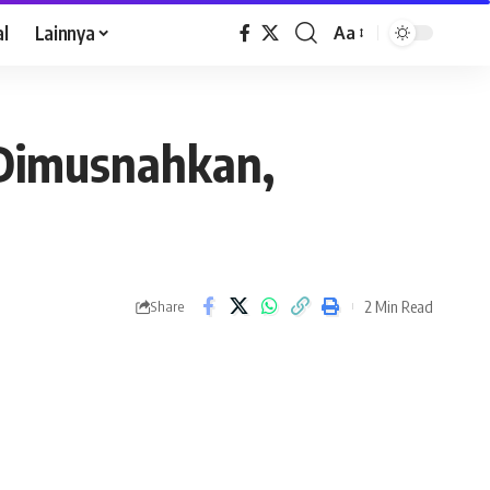
al
Lainnya
Aa
 Dimusnahkan,
2 Min Read
Share