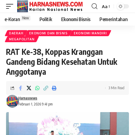
Aa
New
e-Koran
Politik
Ekonomi Bisnis
Pemerintahan
DAERAH
EKONOMI DAN BISNIS
EKONOMI MANDIRI
MEGAPOLITAN
RAT Ke-38, Koppas Kranggan
Gandeng Bidang Kesehatan Untuk
Anggotanya
3 Min Read
Harnasnews
Februari 1, 2026 9:41 pm