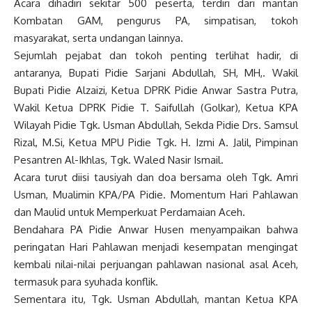
Acara dihadiri sekitar 500 peserta, terdiri dari mantan
Kombatan GAM, pengurus PA, simpatisan, tokoh
masyarakat, serta undangan lainnya.
Sejumlah pejabat dan tokoh penting terlihat hadir, di
antaranya, Bupati Pidie Sarjani Abdullah, SH, MH,. Wakil
Bupati Pidie Alzaizi, Ketua DPRK Pidie Anwar Sastra Putra,
Wakil Ketua DPRK Pidie T. Saifullah (Golkar), Ketua KPA
Wilayah Pidie Tgk. Usman Abdullah, Sekda Pidie Drs. Samsul
Rizal, M.Si, Ketua MPU Pidie Tgk. H. Izmi A. Jalil, Pimpinan
Pesantren Al-Ikhlas, Tgk. Waled Nasir Ismail.
Acara turut diisi tausiyah dan doa bersama oleh Tgk. Amri
Usman, Mualimin KPA/PA Pidie. Momentum Hari Pahlawan
dan Maulid untuk Memperkuat Perdamaian Aceh.
Bendahara PA Pidie Anwar Husen menyampaikan bahwa
peringatan Hari Pahlawan menjadi kesempatan mengingat
kembali nilai-nilai perjuangan pahlawan nasional asal Aceh,
termasuk para syuhada konflik.
Sementara itu, Tgk. Usman Abdullah, mantan Ketua KPA