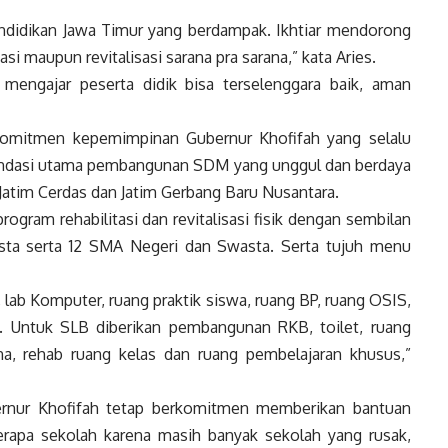
endidikan Jawa Timur yang berdampak. Ikhtiar mendorong
si maupun revitalisasi sarana pra sarana,” kata Aries.
 mengajar peserta didik bisa terselenggara baik, aman
a komitmen kepemimpinan Gubernur Khofifah yang selalu
ondasi utama pembangunan SDM yang unggul dan berdaya
i Jatim Cerdas dan Jatim Gerbang Baru Nusantara.
ogram rehabilitasi dan revitalisasi fisik dengan sembilan
ta serta 12 SMA Negeri dan Swasta. Serta tujuh menu
A, lab Komputer, ruang praktik siswa, ruang BP, ruang OSIS,
k. Untuk SLB diberikan pembangunan RKB, toilet, ruang
una, rehab ruang kelas dan ruang pembelajaran khusus,”
rnur Khofifah tetap berkomitmen memberikan bantuan
erapa sekolah karena masih banyak sekolah yang rusak,