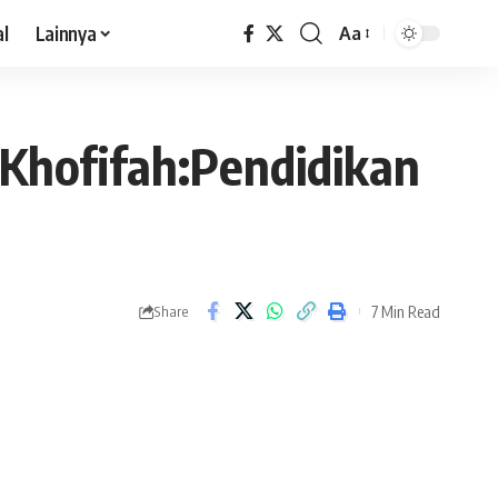
al
Lainnya
Aa
Khofifah:Pendidikan
7 Min Read
Share