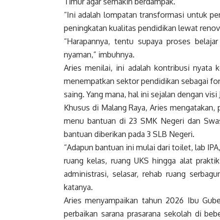
Timur agar semakin berdampak.
“Ini adalah lompatan transformasi untuk p
peningkatan kualitas pendidikan lewat renova
“Harapannya, tentu supaya proses belajar
nyaman,” imbuhnya.
Aries menilai, ini adalah kontribusi nyat
menempatkan sektor pendidikan sebagai f
saing. Yang mana, hal ini sejalan dengan vis
Khusus di Malang Raya, Aries mengatakan, pr
menu bantuan di 23 SMK Negeri dan Swas
bantuan diberikan pada 3 SLB Negeri.
“Adapun bantuan ini mulai dari toilet, lab IP
ruang kelas, ruang UKS hingga alat prakti
administrasi, selasar, rehab ruang serbag
katanya.
Aries menyampaikan tahun 2026 Ibu Gube
perbaikan sarana prasarana sekolah di beb