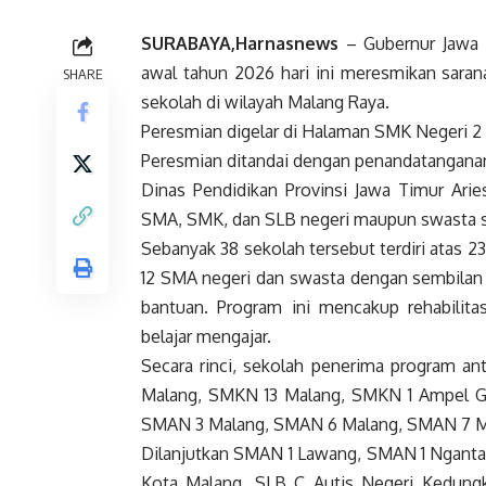
SURABAYA,Harnasnews
– Gubernur Jawa T
awal tahun 2026 hari ini meresmikan sarana 
SHARE
sekolah di wilayah Malang Raya.
Peresmian digelar di Halaman SMK Negeri 2 
Peresmian ditandai dengan penandatanganan
Dinas Pendidikan Provinsi Jawa Timur Ari
SMA, SMK, dan SLB negeri maupun swasta 
Sebanyak 38 sekolah tersebut terdiri atas
12 SMA negeri dan swasta dengan sembilan 
bantuan. Program ini mencakup rehabilitasi
belajar mengajar.
Secara rinci, sekolah penerima program a
Malang, SMKN 13 Malang, SMKN 1 Ampel G
SMAN 3 Malang, SMAN 6 Malang, SMAN 7 M
Dilanjutkan SMAN 1 Lawang, SMAN 1 Ngant
Kota Malang, SLB C Autis Negeri Kedung